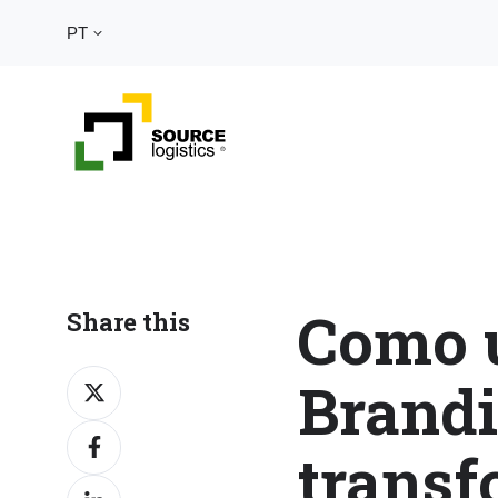
PT
Como 
Share this
Brandi
Share
on
Share
X
transf
on
Share
Facebook