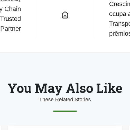
Crescim
y Chain
ocupa a
 Trusted
Transpo
Partner
prêmio
You May Also Like
These Related Stories
Como