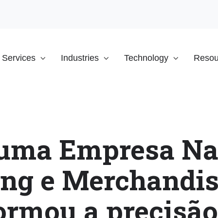
Services
Industries
Technology
Resou
uma Empresa Nac
ng e Merchandi
ormou a precisão