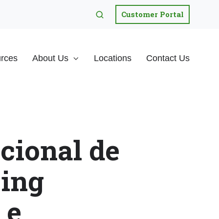
Customer Portal
rces
About Us
Locations
Contact Us
ional de
sing
 e