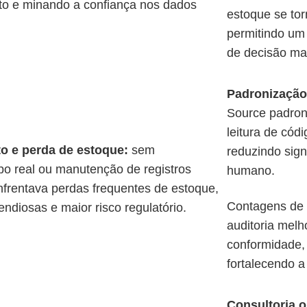
to e minando a confiança nos dados
estoque se to
permitindo um
de decisão ma
Padronização 
Source padron
leitura de códi
to e perda de estoque:
s
em
reduzindo sign
o real ou manutenção de registros
humano.
nfrentava perdas frequentes de estoque,
Contagens de c
endiosas e maior risco regulatório.
auditoria melh
conformidade,
fortalecendo a
Consultoria 