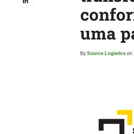
confor
on
LinkedIn
uma pa
By
Source Logistics
on 