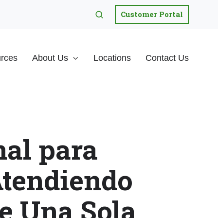
Customer Portal
rces
About Us
Locations
Contact Us
al para
Atendiendo
e Una Sola