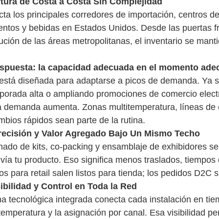
tura de Costa a Costa Sin Complejidad
ta los principales corredores de importación, centros d
tos y bebidas en Estados Unidos. Desde las puertas fron
bución de las áreas metropolitanas, el inventario se man
espuesta: la capacidad adecuada en el momento ad
 está diseñada para adaptarse a picos de demanda. Ya s
porada alta o ampliando promociones de comercio elect
a demanda aumenta. Zonas multitemperatura, líneas de 
bios rápidos sean parte de la rutina.
recisión y Valor Agregado Bajo Un Mismo Techo
mado de kits, co-packing y ensamblaje de exhibidores se
ía tu producto. Eso significa menos traslados, tiempos d
 para retail salen listos para tienda; los pedidos D2C sal
sibilidad y Control en Toda la Red
a tecnológica integrada conecta cada instalación en tie
emperatura y la asignación por canal. Esa visibilidad per