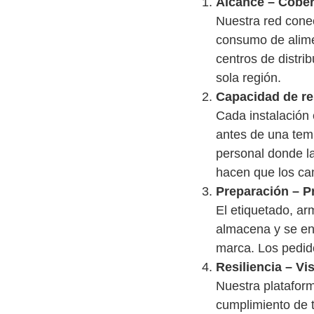
Alcance – Cober
Nuestra red conec
consumo de alimen
centros de distri
sola región.
Capacidad de r
Cada instalación
antes de una tem
personal donde l
hacen que los cam
Preparación – P
El etiquetado, ar
almacena y se env
marca. Los pedidos
Resiliencia – Vi
Nuestra plataform
cumplimiento de t