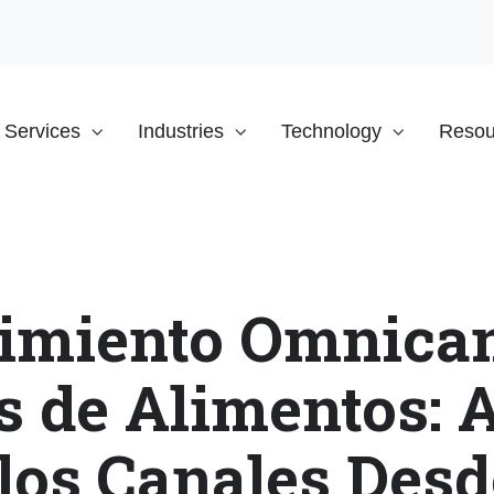
Services
Industries
Technology
Resou
imiento Omnican
 de Alimentos: 
los Canales Desd